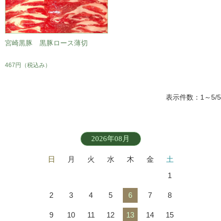
宮崎黒豚 黒豚ロース薄切
467円
（税込み）
表示件数：1～5/5
2026年08月
日
月
火
水
木
金
土
1
2
3
4
5
6
7
8
9
10
11
12
13
14
15