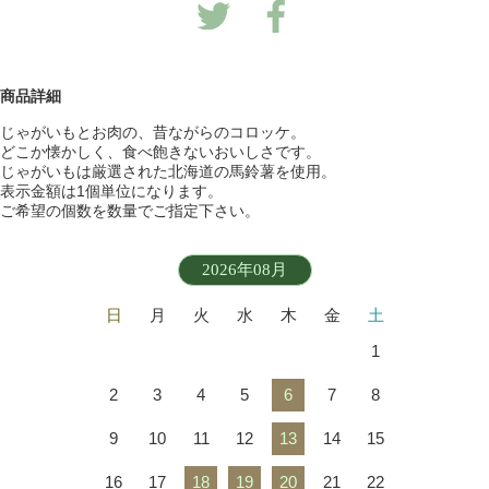
商品詳細
じゃがいもとお肉の、昔ながらのコロッケ。
どこか懐かしく、食べ飽きないおいしさです。
じゃがいもは厳選された北海道の馬鈴薯を使用。
表示金額は1個単位になります。
ご希望の個数を数量でご指定下さい。
2026年08月
日
月
火
水
木
金
土
1
2
3
4
5
6
7
8
9
10
11
12
13
14
15
16
17
18
19
20
21
22