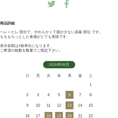
商品詳細
ヘレ＝ヒレ 部分で、やわらかくて脂が少ない高級 部位 です。
もちもちっとした食感がとても美味です。
表示金額は1枚単位になります。
ご希望の枚数を数量でご指定下さい。
2026年08月
日
月
火
水
木
金
土
1
2
3
4
5
6
7
8
9
10
11
12
13
14
15
16
17
18
19
20
21
22