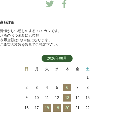
商品詳細
昔懐かしい感じのする ハムカツです。
お酒のおつまみにも抜群！
表示金額は1枚単位になります。
ご希望の枚数を数量でご指定下さい。
2026年08月
日
月
火
水
木
金
土
1
2
3
4
5
6
7
8
9
10
11
12
13
14
15
16
17
18
19
20
21
22