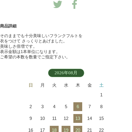
商品詳細
そのままでも十分美味しいフランクフルトを
衣をつけて さっくりとあげました。
美味しさ倍増です。
表示金額は1本単位になります。
ご希望の本数を数量でご指定下さい。
2026年08月
日
月
火
水
木
金
土
1
2
3
4
5
6
7
8
9
10
11
12
13
14
15
16
17
18
19
20
21
22